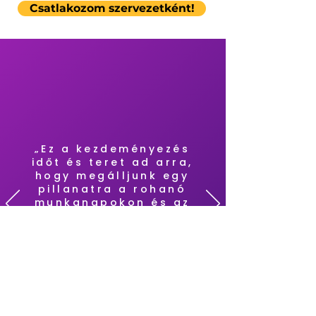
Csatlakozom szervezetként!
„Ez a kezdeményezés
időt és teret ad arra,
hogy megálljunk egy
pillanatra a rohanó
munkanapokon és az
üzleti célok mellett
az emberi oldalt is
figyelembe vegyük,
fókuszba tegyük”