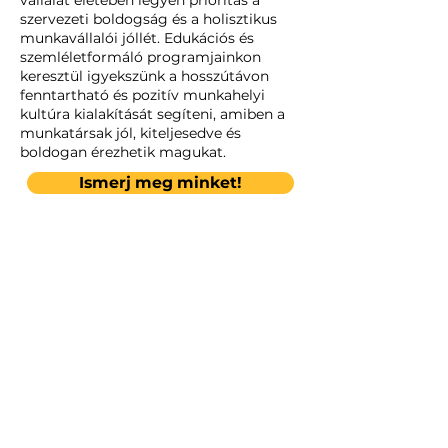
vállalat életében legyen prioritás a
szervezeti boldogság és a holisztikus
munkavállalói jóllét. Edukációs és
szemléletformáló programjainkon
keresztül igyekszünk a hosszútávon
fenntartható és pozitív munkahelyi
kultúra kialakítását segíteni, amiben a
munkatársak jól, kiteljesedve és
boldogan érezhetik magukat.
Ismerj meg minket!
A TAVALYI
ESEMÉNY
SZÁMOKBAN: