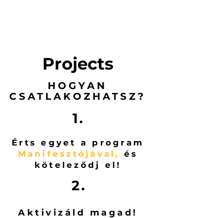
program zajlott
egyidőben
Projects
HOGYAN
CSATLAKOZHATSZ?
1.
Érts egyet a program
Manifesztójával
,
és
köteleződj el!
2.
Aktivizáld magad!